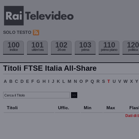
SOLO TESTO
100
101
102
103
110
120
indice
ultim'ora
24 ore
prima
primo piano
politica
Titoli FTSE Italia All-Share
A
B
C
D
E
F
G
H
I
J
K
L
M
N
O
P
Q
R
S
T
U
V
W
X
Y
Titoli
Uffic.
Min
Max
Flas
Dati di 