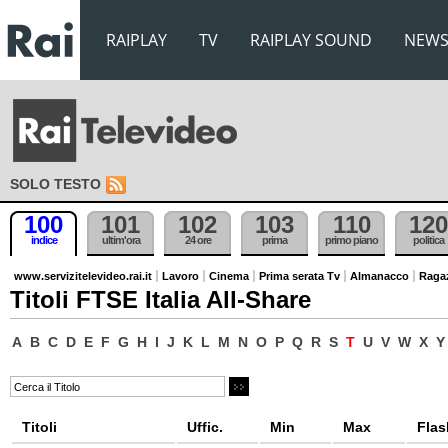
RAIPLAY
TV
RAIPLAY SOUND
NEW
SOLO TESTO
100
101
102
103
110
120
indice
ultim'ora
24 ore
prima
primo piano
politica
www.servizitelevideo.rai.it
Lavoro
Cinema
Prima serata Tv
Almanacco
Raga
Titoli FTSE Italia All-Share
A
B
C
D
E
F
G
H
I
J
K
L
M
N
O
P
Q
R
S
T
U
V
W
X
Y
Titoli
Uffic.
Min
Max
Flas