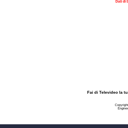
Dati di 
Fai di Televideo la 
Copyright 
Enginee