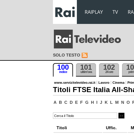
RAIPLAY
TV
RA
SOLO TESTO
100
101
102
10
indice
ultim'ora
24 ore
pri
www.servizitelevideo.rai.it
Lavoro
Cinema
Prim
Titoli FTSE Italia All-Sh
A
B
C
D
E
F
G
H
I
J
K
L
M
N
O
Titoli
Uffic.
M