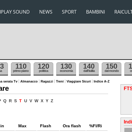
IPLAY SOUND
NEWS
SPORT
BAMBINI
RAICUL
3
110
120
130
140
150
ma
primo piano
politica
economia
dall'itallia
dal mondo
c
a serata Tv
Almanacco
Ragazzi
Treni
Viaggiare Sicuri
Indice A-Z
are
FTS
P
Q
R
S
T
U
V
W
X
Y
Z
Ind
in
Max
Flash
Ora flash
%Fl/Ri