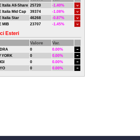
 Italia All-Share
25720
-1.40%
 Italia Mid Cap
39374
-1.08%
 Italia Star
46268
-0.87%
E MIB
23707
-1.45%
ci Esteri
Valore
Var.
DRA
0
0.00%
 YORK
0
0.00%
IGI
0
0.00%
YO
0
0.00%