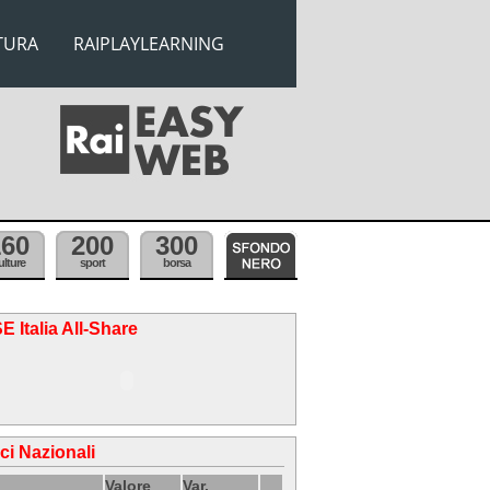
TURA
RAIPLAYLEARNING
160
200
300
ulture
sport
borsa
E Italia All-Share
ici Nazionali
Valore
Var.