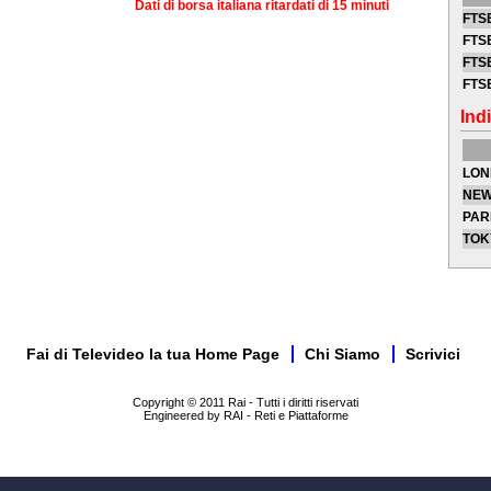
Dati di borsa italiana ritardati di 15 minuti
FTSE
FTSE
FTSE
FTS
Indi
LON
NEW
PAR
TOK
Fai di Televideo la tua Home Page
Chi Siamo
Scrivici
Copyright © 2011 Rai - Tutti i diritti riservati
Engineered by RAI - Reti e Piattaforme