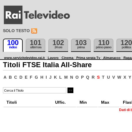
SOLO TESTO
100
101
102
103
110
120
indice
ultim'ora
24 ore
prima
primo piano
politica
www.servizitelevideo.rai.it
Lavoro
Cinema
Prima serata Tv
Almanacco
Raga
Titoli FTSE Italia All-Share
A
B
C
D
E
F
G
H
I
J
K
L
M
N
O
P
Q
R
S
T
U
V
W
X
Y
Titoli
Uffic.
Min
Max
Flas
Dati di 