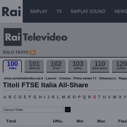
RAIPLAY
TV
RAIPLAY SOUND
NEW
SOLO TESTO
100
101
102
103
110
120
indice
ultim'ora
24 ore
prima
primo piano
politica
www.servizitelevideo.rai.it
Lavoro
Cinema
Prima serata Tv
Almanacco
Raga
Titoli FTSE Italia All-Share
A
B
C
D
E
F
G
H
I
J
K
L
M
N
O
P
Q
R
S
T
U
V
W
X
Y
Titoli
Uffic.
Min
Max
Flas