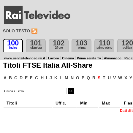
SOLO TESTO
100
101
102
103
110
120
indice
ultim'ora
24 ore
prima
primo piano
politica
www.servizitelevideo.rai.it
Lavoro
Cinema
Prima serata Tv
Almanacco
Raga
Titoli FTSE Italia All-Share
A
B
C
D
E
F
G
H
I
J
K
L
M
N
O
P
Q
R
S
T
U
V
W
X
Y
Titoli
Uffic.
Min
Max
Flas
Dati di 