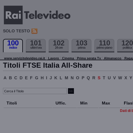
SOLO TESTO
100
101
102
103
110
120
indice
ultim'ora
24 ore
prima
primo piano
politica
www.servizitelevideo.rai.it
Lavoro
Cinema
Prima serata Tv
Almanacco
Raga
Titoli FTSE Italia All-Share
A
B
C
D
E
F
G
H
I
J
K
L
M
N
O
P
Q
R
S
T
U
V
W
X
Y
Titoli
Uffic.
Min
Max
Flas
Dati di 