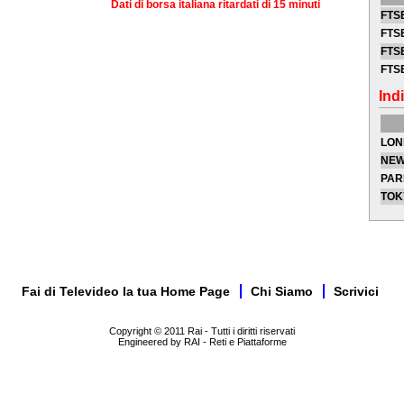
Dati di borsa italiana ritardati di 15 minuti
FTSE
FTSE
FTSE
FTS
Indi
LON
NEW
PAR
TOK
Fai di Televideo la tua Home Page
Chi Siamo
Scrivici
Copyright © 2011 Rai - Tutti i diritti riservati
Engineered by RAI - Reti e Piattaforme