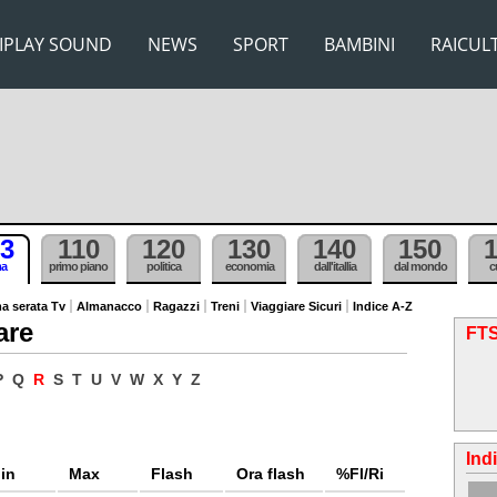
IPLAY SOUND
NEWS
SPORT
BAMBINI
RAICUL
3
110
120
130
140
150
ma
primo piano
politica
economia
dall'itallia
dal mondo
c
a serata Tv
Almanacco
Ragazzi
Treni
Viaggiare Sicuri
Indice A-Z
are
FTS
P
Q
R
S
T
U
V
W
X
Y
Z
Ind
in
Max
Flash
Ora flash
%Fl/Ri