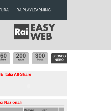
TURA
RAIPLAYLEARNING
160
200
300
ulture
sport
borsa
E Italia All-Share
ici Nazionali
Valore
Var.