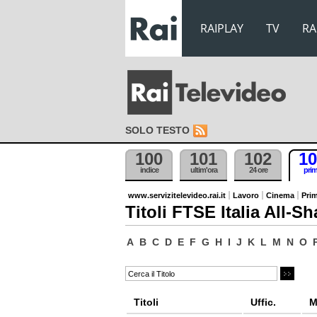
RAIPLAY
TV
RA
SOLO TESTO
100
101
102
10
indice
ultim'ora
24 ore
pri
www.servizitelevideo.rai.it
Lavoro
Cinema
Prim
Titoli FTSE Italia All-Sh
A
B
C
D
E
F
G
H
I
J
K
L
M
N
O
Titoli
Uffic.
M