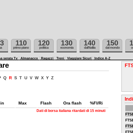
3
110
120
130
140
150
ma
primo piano
politica
economia
dall'itallia
dal mondo
c
a serata Tv
Almanacco
Ragazzi
Treni
Viaggiare Sicuri
Indice A-Z
are
FTS
P
Q
R
S
T
U
V
W
X
Y
Z
Ind
in
Max
Flash
Ora flash
%Fl/Ri
Dati di borsa italiana ritardati di 15 minuti
FTSE
FTSE
FTSE
FTS