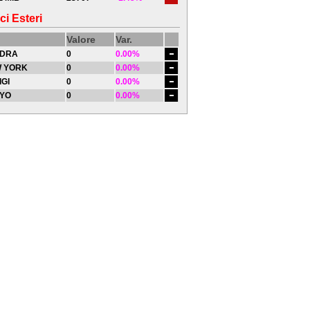
ci Esteri
Valore
Var.
DRA
0
0.00%
 YORK
0
0.00%
IGI
0
0.00%
YO
0
0.00%