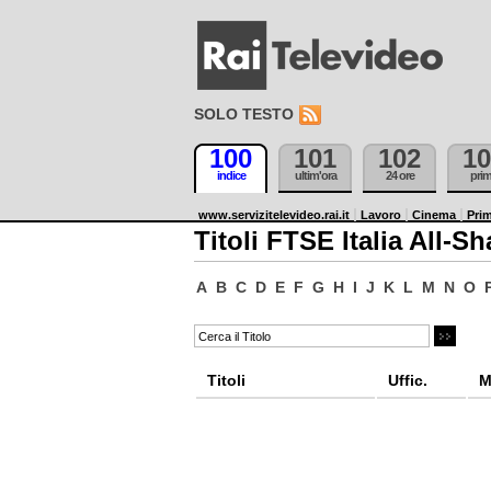
SOLO TESTO
100
101
102
10
indice
ultim'ora
24 ore
pri
www.servizitelevideo.rai.it
Lavoro
Cinema
Prim
Titoli FTSE Italia All-Sh
A
B
C
D
E
F
G
H
I
J
K
L
M
N
O
Titoli
Uffic.
M