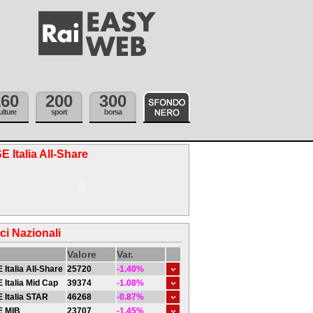
160
200
300
ulture
sport
borsa
E Italia All-Share
ici Nazionali
Valore
Var.
 Italia All-Share
25720
-1.40%
 Italia Mid Cap
39374
-1.08%
 Italia STAR
46268
-0.87%
E MIB
23707
-1.45%