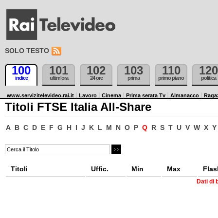
SOLO TESTO
100
101
102
103
110
120
indice
ultim'ora
24 ore
prima
primo piano
politica
www.servizitelevideo.rai.it
Lavoro
Cinema
Prima serata Tv
Almanacco
Raga
Titoli FTSE Italia All-Share
A
B
C
D
E
F
G
H
I
J
K
L
M
N
O
P
Q
R
S
T
U
V
W
X
Y
Titoli
Uffic.
Min
Max
Flas
Dati di 