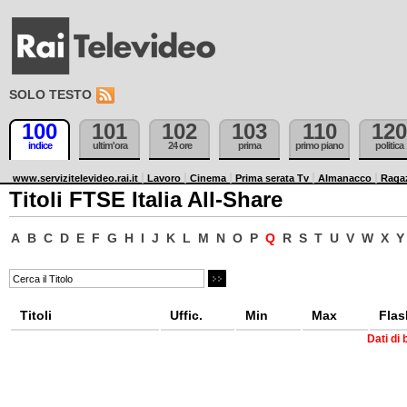
SOLO TESTO
100
101
102
103
110
120
indice
ultim'ora
24 ore
prima
primo piano
politica
www.servizitelevideo.rai.it
Lavoro
Cinema
Prima serata Tv
Almanacco
Raga
Titoli FTSE Italia All-Share
A
B
C
D
E
F
G
H
I
J
K
L
M
N
O
P
Q
R
S
T
U
V
W
X
Y
Titoli
Uffic.
Min
Max
Flas
Dati di 