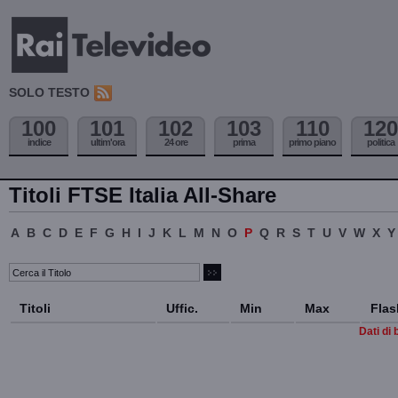
SOLO TESTO
100
101
102
103
110
120
indice
ultim'ora
24 ore
prima
primo piano
politica
Titoli FTSE Italia All-Share
A
B
C
D
E
F
G
H
I
J
K
L
M
N
O
P
Q
R
S
T
U
V
W
X
Y
Titoli
Uffic.
Min
Max
Flas
Dati di 