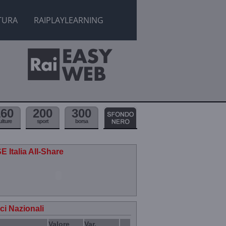
TURA
RAIPLAYLEARNING
160
200
300
ulture
sport
borsa
E Italia All-Share
ici Nazionali
Valore
Var.