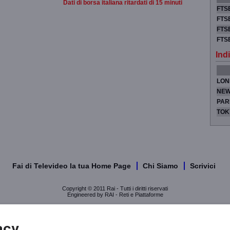
Dati di borsa italiana ritardati di 15 minuti
FTSE
FTSE
FTSE
FTS
Indi
LON
NEW
PAR
TOK
Fai di Televideo la tua Home Page
Chi Siamo
Scrivici
Copyright © 2011 Rai - Tutti i diritti riservati
Engineered by RAI - Reti e Piattaforme
acy