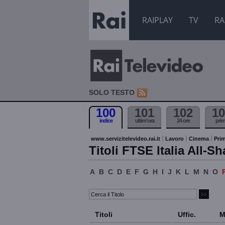
RAIPLAY
TV
RA
SOLO TESTO
100
101
102
10
indice
ultim'ora
24 ore
pri
www.servizitelevideo.rai.it
Lavoro
Cinema
Prim
Titoli FTSE Italia All-Sh
A
B
C
D
E
F
G
H
I
J
K
L
M
N
O
Titoli
Uffic.
M