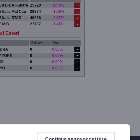
 Italia All-Share
25720
-1.40%
 Italia Mid Cap
39374
-1.08%
 Italia STAR
46268
-0.87%
E MIB
23707
-1.45%
ci Esteri
Valore
Var.
DRA
0
0.00%
 YORK
0
0.00%
IGI
0
0.00%
YO
0
0.00%
Continua senza accettare