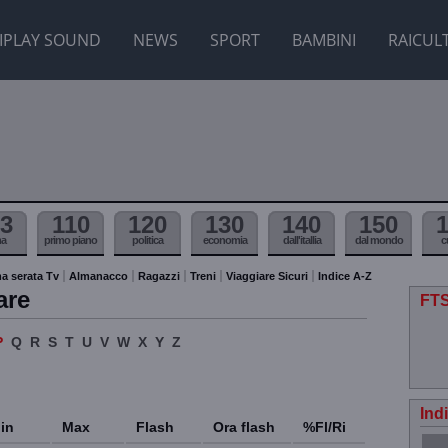
IPLAY SOUND
NEWS
SPORT
BAMBINI
RAICUL
3
110
120
130
140
150
ma
primo piano
politica
economia
dall'itallia
dal mondo
c
a serata Tv
Almanacco
Ragazzi
Treni
Viaggiare Sicuri
Indice A-Z
are
FTS
P
Q
R
S
T
U
V
W
X
Y
Z
Ind
in
Max
Flash
Ora flash
%Fl/Ri