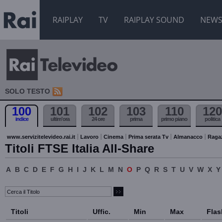
RAIPLAY
TV
RAIPLAY SOUND
NEW
SOLO TESTO
100
101
102
103
110
120
indice
ultim'ora
24 ore
prima
primo piano
politica
www.servizitelevideo.rai.it
Lavoro
Cinema
Prima serata Tv
Almanacco
Raga
Titoli FTSE Italia All-Share
A
B
C
D
E
F
G
H
I
J
K
L
M
N
O
P
Q
R
S
T
U
V
W
X
Y
Titoli
Uffic.
Min
Max
Flas