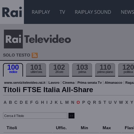
RAIPLAY
TV
RAIPLAY SOUND
NEW
SOLO TESTO
100
101
102
103
110
120
indice
ultim'ora
24 ore
prima
primo piano
politica
www.servizitelevideo.rai.it
Lavoro
Cinema
Prima serata Tv
Almanacco
Raga
Titoli FTSE Italia All-Share
A
B
C
D
E
F
G
H
I
J
K
L
M
N
O
P
Q
R
S
T
U
V
W
X
Y
Titoli
Uffic.
Min
Max
Flas