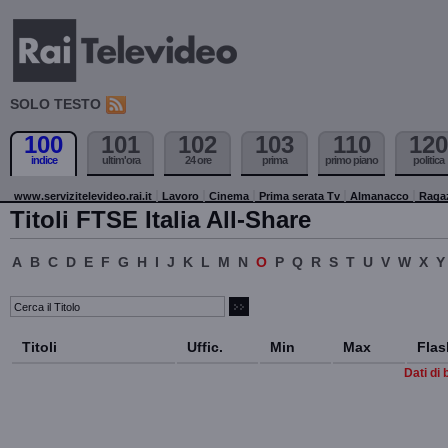
SOLO TESTO
100
101
102
103
110
120
indice
ultim'ora
24 ore
prima
primo piano
politica
www.servizitelevideo.rai.it
Lavoro
Cinema
Prima serata Tv
Almanacco
Raga
Titoli FTSE Italia All-Share
A
B
C
D
E
F
G
H
I
J
K
L
M
N
O
P
Q
R
S
T
U
V
W
X
Y
Titoli
Uffic.
Min
Max
Flas
Dati di 