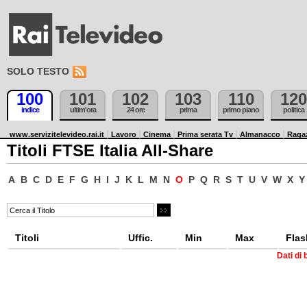
SOLO TESTO
100
101
102
103
110
120
indice
ultim'ora
24 ore
prima
primo piano
politica
www.servizitelevideo.rai.it
Lavoro
Cinema
Prima serata Tv
Almanacco
Raga
Titoli FTSE Italia All-Share
A
B
C
D
E
F
G
H
I
J
K
L
M
N
O
P
Q
R
S
T
U
V
W
X
Y
Titoli
Uffic.
Min
Max
Flas
Dati di 