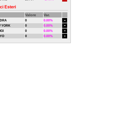
ci Esteri
Valore
Var.
DRA
0
0.00%
 YORK
0
0.00%
IGI
0
0.00%
YO
0
0.00%