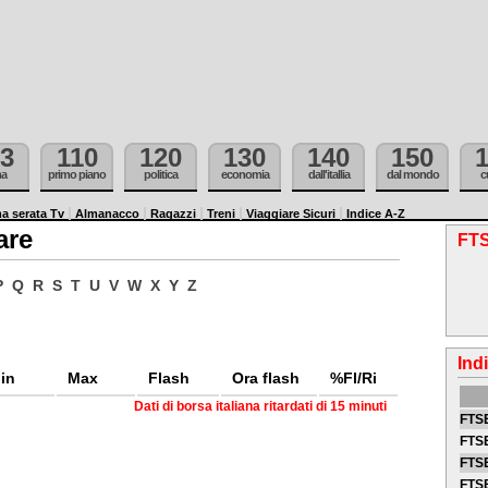
3
110
120
130
140
150
ma
primo piano
politica
economia
dall'itallia
dal mondo
c
a serata Tv
Almanacco
Ragazzi
Treni
Viaggiare Sicuri
Indice A-Z
are
FTS
P
Q
R
S
T
U
V
W
X
Y
Z
Ind
in
Max
Flash
Ora flash
%Fl/Ri
Dati di borsa italiana ritardati di 15 minuti
FTSE
FTSE
FTSE
FTS