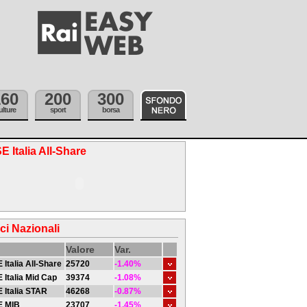
160
200
300
ulture
sport
borsa
E Italia All-Share
ici Nazionali
Valore
Var.
 Italia All-Share
25720
-1.40%
 Italia Mid Cap
39374
-1.08%
 Italia STAR
46268
-0.87%
E MIB
23707
-1.45%