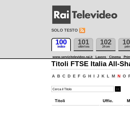
SOLO TESTO
100
101
102
10
indice
ultim'ora
24 ore
pri
www.servizitelevideo.rai.it
Lavoro
Cinema
Prim
Titoli FTSE Italia All-Sh
A
B
C
D
E
F
G
H
I
J
K
L
M
N
O
Titoli
Uffic.
M