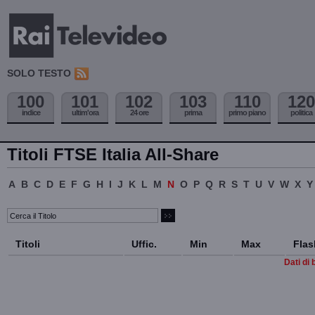
SOLO TESTO
100
101
102
103
110
120
indice
ultim'ora
24 ore
prima
primo piano
politica
Titoli FTSE Italia All-Share
A
B
C
D
E
F
G
H
I
J
K
L
M
N
O
P
Q
R
S
T
U
V
W
X
Y
Titoli
Uffic.
Min
Max
Flas
Dati di 