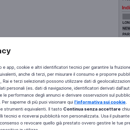
Indi
LON
NEW
PAR
TOK
acy
b e app, cookie e altri identificatori tecnici per garantire la fruizion
Fai di Televideo la tua Home Page
Chi Siamo
Scrivici
ivalenti, anche di terzi, per misurare il consumo e proporre pubbli
Rai e terzi selezionati possono utilizzare dati di geolocalizzazione,
Copyright © 2011 Rai - Tutti i diritti riservati
Engineered by RAI - Reti e Piattaforme
 personali (es. dati di navigazione, identificatori derivati dall'auten
e le performance degli annunci e derivare osservazioni sul pubblico
. Per saperne di più puoi visionare qui
l'informativa sui cookie
.
 e strumenti equivalenti. Il tasto
Continua senza accettare
chiu
li tecnici e riceverai pubblicità non personalizzata. Usa il pulsant
 il consenso o revocare quello già prestato ovvero gestire le tue p
positivo in utilizzo.