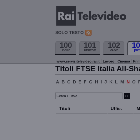
SOLO TESTO
100
101
102
10
indice
ultim'ora
24 ore
pri
www.servizitelevideo.rai.it
Lavoro
Cinema
Prim
Titoli FTSE Italia All-Sh
A
B
C
D
E
F
G
H
I
J
K
L
M
N
O
Titoli
Uffic.
M