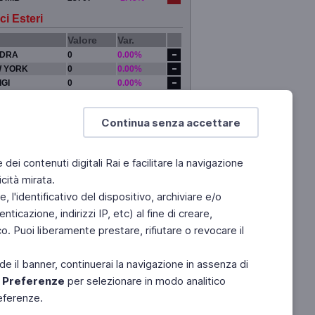
ci Esteri
Valore
Var.
DRA
0
0.00%
 YORK
0
0.00%
IGI
0
0.00%
YO
0
0.00%
Continua senza accettare
e dei contenuti digitali Rai e facilitare la navigazione
cità mirata.
 l'identificativo del dispositivo, archiviare e/o
ticazione, indirizzi IP, etc) al fine di creare,
. Puoi liberamente prestare, rifiutare o revocare il
de il banner, continuerai la navigazione in assenza di
e
Preferenze
per selezionare in modo analitico
referenze.