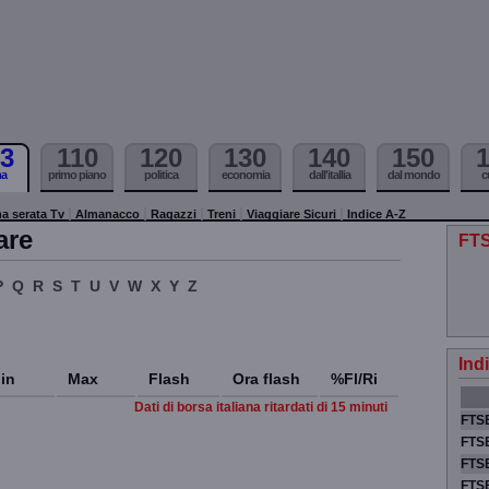
3
110
120
130
140
150
ma
primo piano
politica
economia
dall'itallia
dal mondo
c
a serata Tv
Almanacco
Ragazzi
Treni
Viaggiare Sicuri
Indice A-Z
are
FTS
P
Q
R
S
T
U
V
W
X
Y
Z
Ind
in
Max
Flash
Ora flash
%Fl/Ri
Dati di borsa italiana ritardati di 15 minuti
FTSE
FTSE
FTSE
FTS