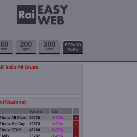
160
200
300
ulture
sport
borsa
E Italia All-Share
ici Nazionali
Valore
Var.
 Italia All-Share
25720
-1.40%
 Italia Mid Cap
39374
-1.08%
 Italia STAR
46268
-0.87%
E MIB
23707
-1.45%