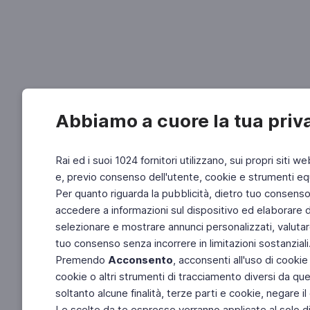
Abbiamo a cuore la tua priv
Rai ed i suoi 1024 fornitori utilizzano, sui propri siti we
e, previo consenso dell'utente, cookie e strumenti equ
Per quanto riguarda la pubblicità, dietro tuo consenso, 
accedere a informazioni sul dispositivo ed elaborare dati
selezionare e mostrare annunci personalizzati, valutar
tuo consenso senza incorrere in limitazioni sostanziali
Premendo
Acconsento
, acconsenti all'uso di cookie
cookie o altri strumenti di tracciamento diversi da quel
soltanto alcune finalità, terze parti e cookie, negare
Le scelte da te espresse verranno applicate al solo dis