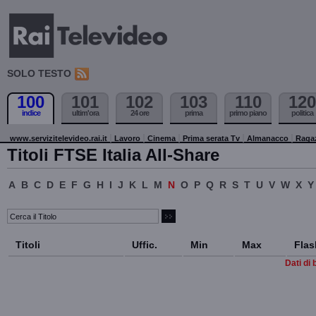
SOLO TESTO
100
101
102
103
110
120
indice
ultim'ora
24 ore
prima
primo piano
politica
www.servizitelevideo.rai.it
Lavoro
Cinema
Prima serata Tv
Almanacco
Raga
Titoli FTSE Italia All-Share
A
B
C
D
E
F
G
H
I
J
K
L
M
N
O
P
Q
R
S
T
U
V
W
X
Y
Titoli
Uffic.
Min
Max
Flas
Dati di 