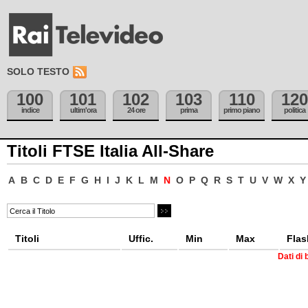
SOLO TESTO
100
101
102
103
110
120
indice
ultim'ora
24 ore
prima
primo piano
politica
Titoli FTSE Italia All-Share
A
B
C
D
E
F
G
H
I
J
K
L
M
N
O
P
Q
R
S
T
U
V
W
X
Y
Titoli
Uffic.
Min
Max
Flas
Dati di 