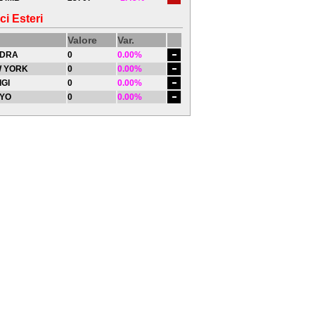
ci Esteri
Valore
Var.
DRA
0
0.00%
 YORK
0
0.00%
IGI
0
0.00%
YO
0
0.00%