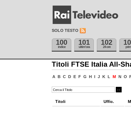
SOLO TESTO
100
101
102
10
indice
ultim'ora
24 ore
pri
Titoli FTSE Italia All-Sh
A
B
C
D
E
F
G
H
I
J
K
L
M
N
O
Titoli
Uffic.
M