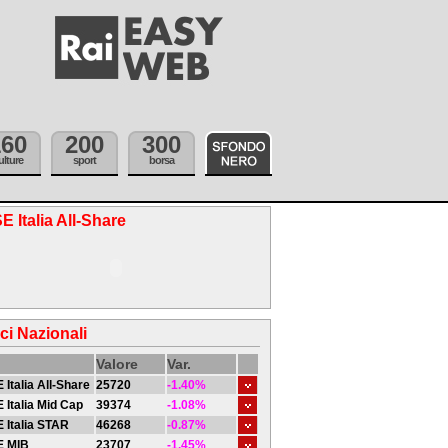
160
200
300
ulture
sport
borsa
E Italia All-Share
ici Nazionali
Valore
Var.
 Italia All-Share
25720
-1.40%
 Italia Mid Cap
39374
-1.08%
 Italia STAR
46268
-0.87%
E MIB
23707
-1.45%