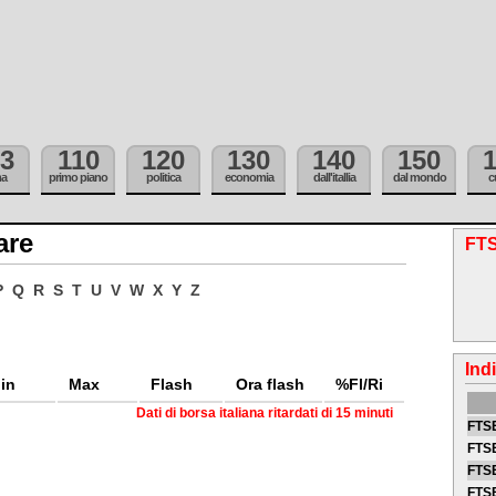
3
110
120
130
140
150
ma
primo piano
politica
economia
dall'itallia
dal mondo
c
are
FTS
P
Q
R
S
T
U
V
W
X
Y
Z
Ind
in
Max
Flash
Ora flash
%Fl/Ri
Dati di borsa italiana ritardati di 15 minuti
FTSE
FTSE
FTSE
FTS