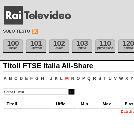
SOLO TESTO
100
101
102
103
110
120
indice
ultim'ora
24 ore
prima
primo piano
politica
Titoli FTSE Italia All-Share
A
B
C
D
E
F
G
H
I
J
K
L
M
N
O
P
Q
R
S
T
U
V
W
X
Y
Titoli
Uffic.
Min
Max
Flas
Dati di 