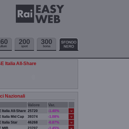
160
200
300
ulture
sport
borsa
E Italia All-Share
ici Nazionali
Valore
Var.
 Italia All-Share
25720
-1.40%
 Italia Mid Cap
39374
-1.08%
 Italia Star
46268
-0.87%
E MIB
23707
-1.45%