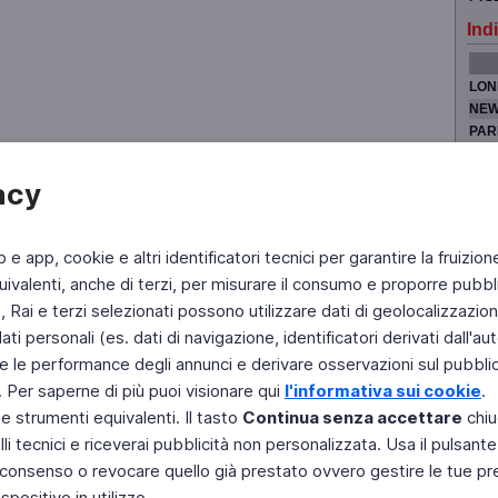
Indi
LON
NEW
PAR
TOK
acy
b e app, cookie e altri identificatori tecnici per garantire la fruizion
Fai di Televideo la tua Home Page
Chi Siamo
Scrivici
ivalenti, anche di terzi, per misurare il consumo e proporre pubbli
Rai e terzi selezionati possono utilizzare dati di geolocalizzazione,
Copyright © 2011 Rai - Tutti i diritti riservati
Engineered by RAI - Reti e Piattaforme
 personali (es. dati di navigazione, identificatori derivati dall'auten
e le performance degli annunci e derivare osservazioni sul pubblico
. Per saperne di più puoi visionare qui
l'informativa sui cookie
.
 e strumenti equivalenti. Il tasto
Continua senza accettare
chiu
li tecnici e riceverai pubblicità non personalizzata. Usa il pulsant
 il consenso o revocare quello già prestato ovvero gestire le tue p
positivo in utilizzo.