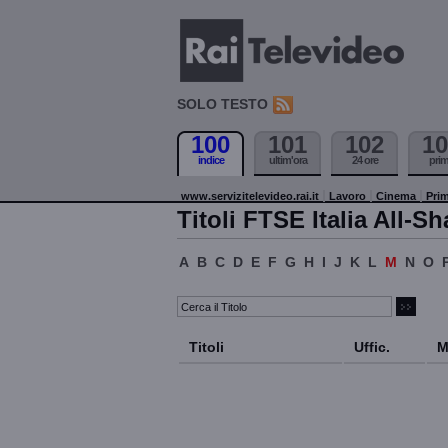
SOLO TESTO
100
101
102
10
indice
ultim'ora
24 ore
pri
www.servizitelevideo.rai.it
Lavoro
Cinema
Prim
Titoli FTSE Italia All-Sh
A
B
C
D
E
F
G
H
I
J
K
L
M
N
O
Titoli
Uffic.
M