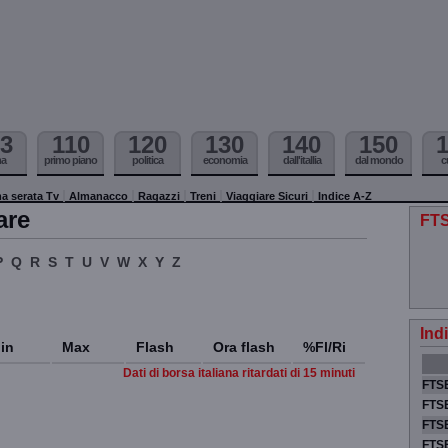
3
110
120
130
140
150
ma
primo piano
politica
economia
dall'itallia
dal mondo
c
a serata Tv
Almanacco
Ragazzi
Treni
Viaggiare Sicuri
Indice A-Z
are
FTS
P
Q
R
S
T
U
V
W
X
Y
Z
Ind
in
Max
Flash
Ora flash
%Fl/Ri
Dati di borsa italiana ritardati di 15 minuti
FTSE
FTSE
FTSE
FTS