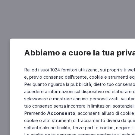
Abbiamo a cuore la tua priv
Rai ed i suoi 1024 fornitori utilizzano, sui propri siti we
e, previo consenso dell'utente, cookie e strumenti equ
Per quanto riguarda la pubblicità, dietro tuo consenso, 
accedere a informazioni sul dispositivo ed elaborare dati
selezionare e mostrare annunci personalizzati, valutar
tuo consenso senza incorrere in limitazioni sostanziali
Premendo
Acconsento
, acconsenti all'uso di cookie
cookie o altri strumenti di tracciamento diversi da quel
soltanto alcune finalità, terze parti e cookie, negare
Le scelte da te espresse verranno applicate al solo dis