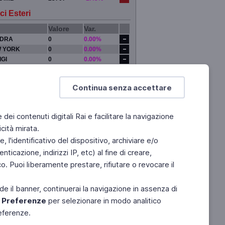
ci Esteri
Valore
Var.
DRA
0
0.00%
 YORK
0
0.00%
IGI
0
0.00%
YO
0
0.00%
Continua senza accettare
e dei contenuti digitali Rai e facilitare la navigazione
cità mirata.
 l'identificativo del dispositivo, archiviare e/o
ticazione, indirizzi IP, etc) al fine di creare,
. Puoi liberamente prestare, rifiutare o revocare il
de il banner, continuerai la navigazione in assenza di
e
Preferenze
per selezionare in modo analitico
referenze.