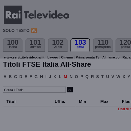
SOLO TESTO
100
101
102
103
110
120
indice
ultim'ora
24 ore
prima
primo piano
politica
www.servizitelevideo.rai.it
Lavoro
Cinema
Prima serata Tv
Almanacco
Raga
Titoli FTSE Italia All-Share
A
B
C
D
E
F
G
H
I
J
K
L
M
N
O
P
Q
R
S
T
U
V
W
X
Y
Titoli
Uffic.
Min
Max
Flas
Dati di 