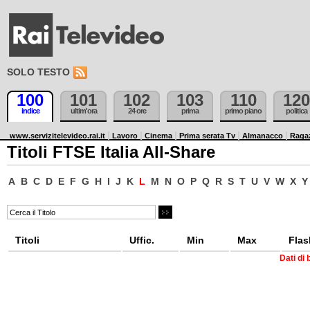
SOLO TESTO
100
101
102
103
110
120
indice
ultim'ora
24 ore
prima
primo piano
politica
www.servizitelevideo.rai.it
Lavoro
Cinema
Prima serata Tv
Almanacco
Raga
Titoli FTSE Italia All-Share
A
B
C
D
E
F
G
H
I
J
K
L
M
N
O
P
Q
R
S
T
U
V
W
X
Y
Titoli
Uffic.
Min
Max
Flas
Dati di 