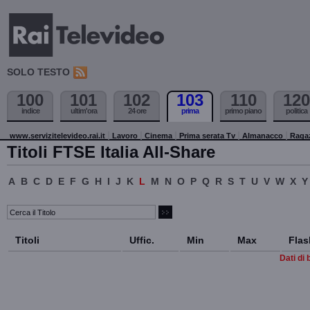
SOLO TESTO
100
101
102
103
110
120
indice
ultim'ora
24 ore
prima
primo piano
politica
www.servizitelevideo.rai.it
Lavoro
Cinema
Prima serata Tv
Almanacco
Raga
Titoli FTSE Italia All-Share
A
B
C
D
E
F
G
H
I
J
K
L
M
N
O
P
Q
R
S
T
U
V
W
X
Y
Titoli
Uffic.
Min
Max
Flas
Dati di 