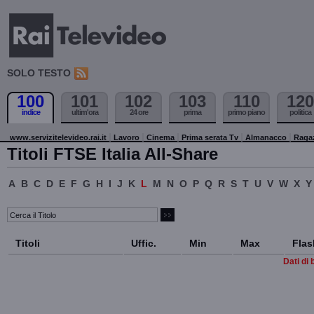
SOLO TESTO
100
101
102
103
110
120
indice
ultim'ora
24 ore
prima
primo piano
politica
www.servizitelevideo.rai.it
Lavoro
Cinema
Prima serata Tv
Almanacco
Raga
Titoli FTSE Italia All-Share
A
B
C
D
E
F
G
H
I
J
K
L
M
N
O
P
Q
R
S
T
U
V
W
X
Y
Titoli
Uffic.
Min
Max
Flas
Dati di 