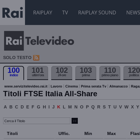
RAIPLAY
TV
RAIPLAY SOUND
NEW
SOLO TESTO
100
101
102
103
110
120
indice
ultim'ora
24 ore
prima
primo piano
politica
www.servizitelevideo.rai.it
Lavoro
Cinema
Prima serata Tv
Almanacco
Raga
Titoli FTSE Italia All-Share
A
B
C
D
E
F
G
H
I
J
K
L
M
N
O
P
Q
R
S
T
U
V
W
X
Y
Titoli
Uffic.
Min
Max
Flas