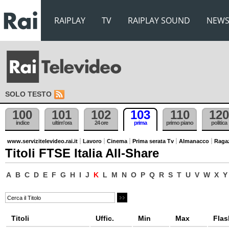
RAIPLAY
TV
RAIPLAY SOUND
NEW
SOLO TESTO
100
101
102
103
110
120
indice
ultim'ora
24 ore
prima
primo piano
politica
www.servizitelevideo.rai.it
Lavoro
Cinema
Prima serata Tv
Almanacco
Raga
Titoli FTSE Italia All-Share
A
B
C
D
E
F
G
H
I
J
K
L
M
N
O
P
Q
R
S
T
U
V
W
X
Y
Titoli
Uffic.
Min
Max
Flas