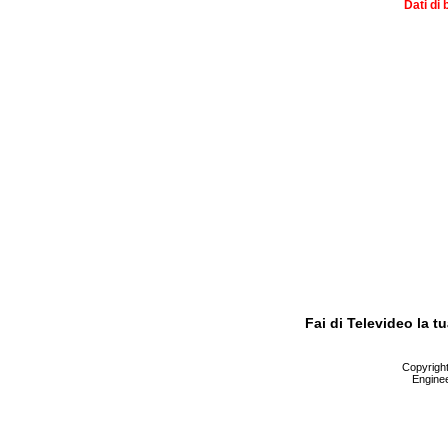
Dati di 
Fai di Televideo la 
Copyright 
Enginee