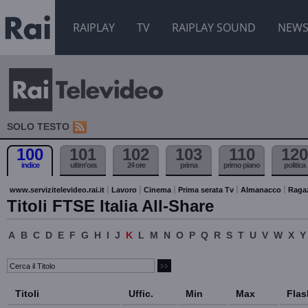
RAIPLAY
TV
RAIPLAY SOUND
NEW
SOLO TESTO
100
101
102
103
110
120
indice
ultim'ora
24 ore
prima
primo piano
politica
www.servizitelevideo.rai.it
Lavoro
Cinema
Prima serata Tv
Almanacco
Raga
Titoli FTSE Italia All-Share
A
B
C
D
E
F
G
H
I
J
K
L
M
N
O
P
Q
R
S
T
U
V
W
X
Y
Titoli
Uffic.
Min
Max
Flas