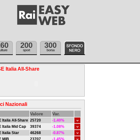
160
200
300
ulture
sport
borsa
E Italia All-Share
ici Nazionali
Valore
Var.
 Italia All-Share
25720
-1.40%
 Italia Mid Cap
39374
-1.08%
 Italia Star
46268
-0.87%
E MIB
23707
-1.45%