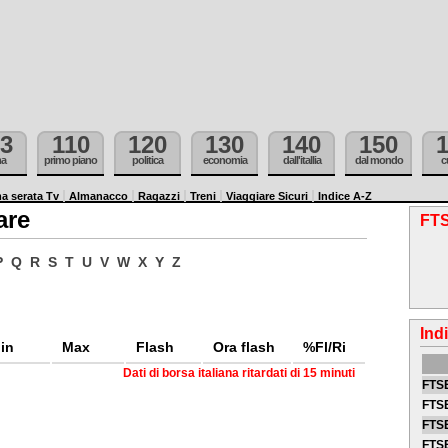
3
110
120
130
140
150
ma
primo piano
politica
economia
dall'itallia
dal mondo
c
a serata Tv
Almanacco
Ragazzi
Treni
Viaggiare Sicuri
Indice A-Z
are
FTS
P
Q
R
S
T
U
V
W
X
Y
Z
Ind
in
Max
Flash
Ora flash
%Fl/Ri
Dati di borsa italiana ritardati di 15 minuti
FTSE
FTSE
FTSE
FTS