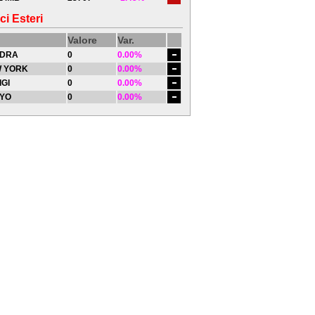
ci Esteri
Valore
Var.
DRA
0
0.00%
 YORK
0
0.00%
IGI
0
0.00%
YO
0
0.00%