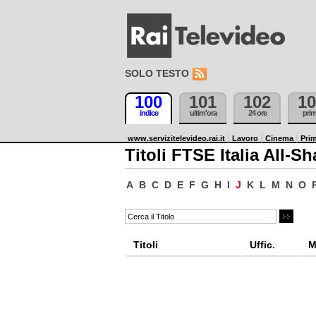
SOLO TESTO
100
101
102
10
indice
ultim'ora
24 ore
pri
www.servizitelevideo.rai.it
Lavoro
Cinema
Prim
Titoli FTSE Italia All-Sh
A
B
C
D
E
F
G
H
I
J
K
L
M
N
O
Titoli
Uffic.
M