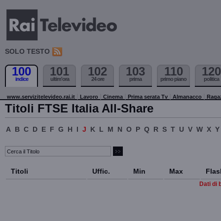
SOLO TESTO
100
101
102
103
110
120
indice
ultim'ora
24 ore
prima
primo piano
politica
www.servizitelevideo.rai.it
Lavoro
Cinema
Prima serata Tv
Almanacco
Raga
Titoli FTSE Italia All-Share
A
B
C
D
E
F
G
H
I
J
K
L
M
N
O
P
Q
R
S
T
U
V
W
X
Y
Titoli
Uffic.
Min
Max
Flas
Dati di 