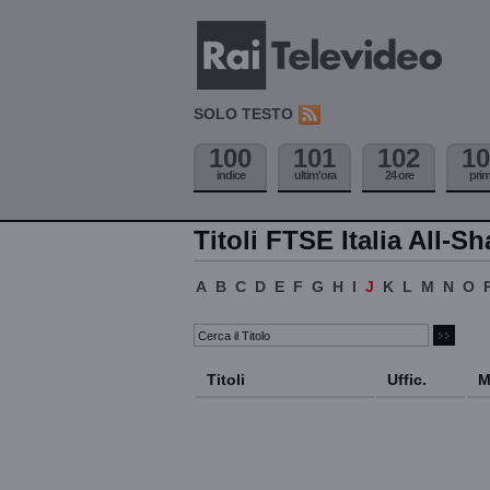
SOLO TESTO
100
101
102
10
indice
ultim'ora
24 ore
pri
Titoli FTSE Italia All-Sh
A
B
C
D
E
F
G
H
I
J
K
L
M
N
O
Titoli
Uffic.
M