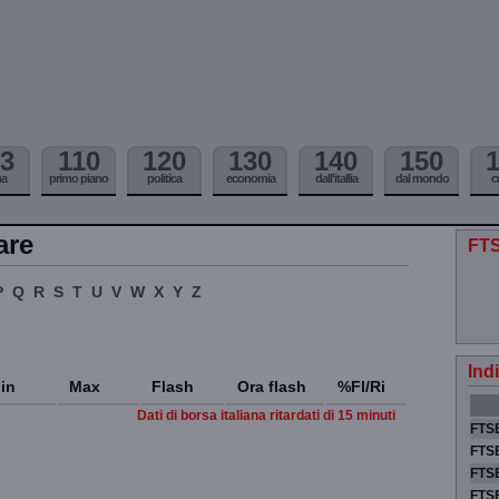
3
110
120
130
140
150
ma
primo piano
politica
economia
dall'itallia
dal mondo
c
are
FTS
P
Q
R
S
T
U
V
W
X
Y
Z
Ind
in
Max
Flash
Ora flash
%Fl/Ri
Dati di borsa italiana ritardati di 15 minuti
FTSE
FTSE
FTSE
FTS