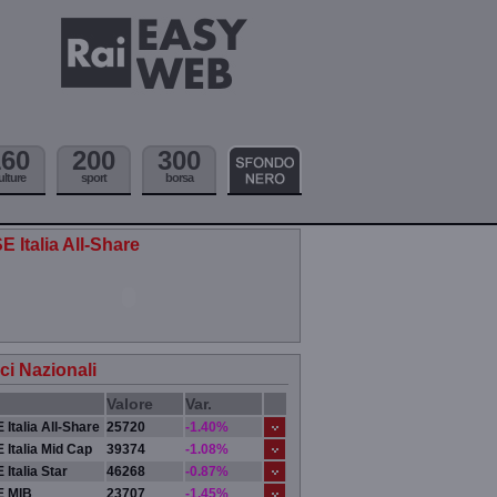
160
200
300
ulture
sport
borsa
E Italia All-Share
ici Nazionali
Valore
Var.
 Italia All-Share
25720
-1.40%
 Italia Mid Cap
39374
-1.08%
 Italia Star
46268
-0.87%
E MIB
23707
-1.45%