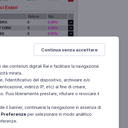
ci Esteri
Valore
Var.
DRA
0
0.00%
 YORK
0
0.00%
IGI
0
0.00%
YO
0
0.00%
Continua senza accettare
e dei contenuti digitali Rai e facilitare la navigazione
cità mirata.
 l'identificativo del dispositivo, archiviare e/o
ticazione, indirizzi IP, etc) al fine di creare,
. Puoi liberamente prestare, rifiutare o revocare il
de il banner, continuerai la navigazione in assenza di
e
Preferenze
per selezionare in modo analitico
referenze.