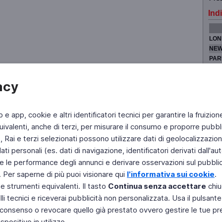
Indi
LON
NEW
PAR
TOK
acy
b e app, cookie e altri identificatori tecnici per garantire la fruizion
Fai di Televideo la tua Home Page
Chi Siamo
Scrivici
ivalenti, anche di terzi, per misurare il consumo e proporre pubbli
Rai e terzi selezionati possono utilizzare dati di geolocalizzazione,
Copyright © 2011 Rai - Tutti i diritti riservati
Engineered by RAI - Reti e Piattaforme
 personali (es. dati di navigazione, identificatori derivati dall'auten
e le performance degli annunci e derivare osservazioni sul pubblico
. Per saperne di più puoi visionare qui
l'informativa sui cookie
.
 e strumenti equivalenti. Il tasto
Continua senza accettare
chiu
li tecnici e riceverai pubblicità non personalizzata. Usa il pulsant
 il consenso o revocare quello già prestato ovvero gestire le tue p
positivo in utilizzo.