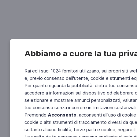
Abbiamo a cuore la tua priv
Rai ed i suoi 1024 fornitori utilizzano, sui propri siti we
e, previo consenso dell'utente, cookie e strumenti equ
Per quanto riguarda la pubblicità, dietro tuo consenso, 
accedere a informazioni sul dispositivo ed elaborare dati
selezionare e mostrare annunci personalizzati, valutar
tuo consenso senza incorrere in limitazioni sostanziali
Premendo
Acconsento
, acconsenti all'uso di cookie
cookie o altri strumenti di tracciamento diversi da quel
soltanto alcune finalità, terze parti e cookie, negare
Le scelte da te espresse verranno applicate al solo dis