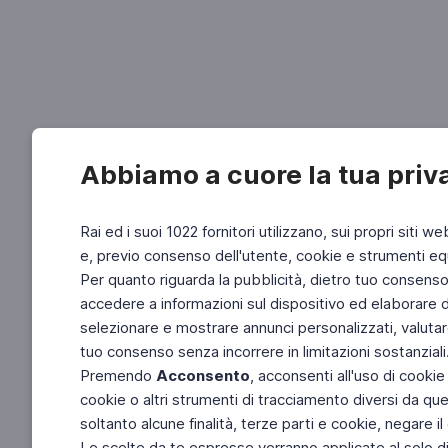
Abbiamo a cuore la tua priv
Rai ed i suoi 1022 fornitori utilizzano, sui propri siti we
e, previo consenso dell'utente, cookie e strumenti equ
Per quanto riguarda la pubblicità, dietro tuo consenso, 
accedere a informazioni sul dispositivo ed elaborare dati
selezionare e mostrare annunci personalizzati, valutar
tuo consenso senza incorrere in limitazioni sostanziali
Premendo
Acconsento
, acconsenti all'uso di cookie
cookie o altri strumenti di tracciamento diversi da quel
soltanto alcune finalità, terze parti e cookie, negare
Le scelte da te espresse verranno applicate al solo dis