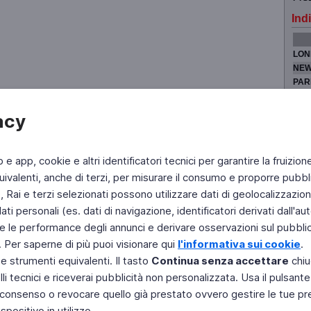
Indi
LON
NEW
PAR
TOK
acy
b e app, cookie e altri identificatori tecnici per garantire la fruizion
Fai di Televideo la tua Home Page
Chi Siamo
Scrivici
ivalenti, anche di terzi, per misurare il consumo e proporre pubbli
Rai e terzi selezionati possono utilizzare dati di geolocalizzazione,
Copyright © 2011 Rai - Tutti i diritti riservati
Engineered by RAI - Reti e Piattaforme
 personali (es. dati di navigazione, identificatori derivati dall'auten
e le performance degli annunci e derivare osservazioni sul pubblico
. Per saperne di più puoi visionare qui
l'informativa sui cookie
.
 e strumenti equivalenti. Il tasto
Continua senza accettare
chiu
li tecnici e riceverai pubblicità non personalizzata. Usa il pulsant
 il consenso o revocare quello già prestato ovvero gestire le tue p
positivo in utilizzo.