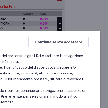
ci Esteri
Valore
Var.
DRA
0
0.00%
 YORK
0
0.00%
IGI
0
0.00%
YO
0
0.00%
Continua senza accettare
e dei contenuti digitali Rai e facilitare la navigazione
cità mirata.
 l'identificativo del dispositivo, archiviare e/o
ticazione, indirizzi IP, etc) al fine di creare,
. Puoi liberamente prestare, rifiutare o revocare il
de il banner, continuerai la navigazione in assenza di
e
Preferenze
per selezionare in modo analitico
referenze.