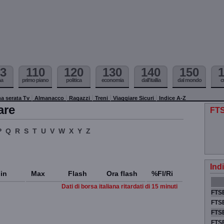
3
110
120
130
140
150
ma
primo piano
politica
economia
dall'itallia
dal mondo
c
a serata Tv
Almanacco
Ragazzi
Treni
Viaggiare Sicuri
Indice A-Z
are
FTS
P
Q
R
S
T
U
V
W
X
Y
Z
Ind
in
Max
Flash
Ora flash
%Fl/Ri
Dati di borsa italiana ritardati di 15 minuti
FTSE
FTSE
FTSE
FTS