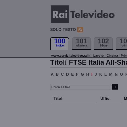
SOLO TESTO
100
101
102
10
indice
ultim'ora
24 ore
pri
www.servizitelevideo.rai.it
Lavoro
Cinema
Prim
Titoli FTSE Italia All-Sh
A
B
C
D
E
F
G
H
I
J
K
L
M
N
O
Titoli
Uffic.
M