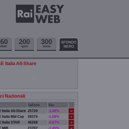
160
200
300
ulture
sport
borsa
E Italia All-Share
ici Nazionali
Valore
Var.
 Italia All-Share
25720
-1.40%
 Italia Mid Cap
39374
-1.08%
 Italia STAR
46268
-0.87%
E MIB
23707
-1.45%