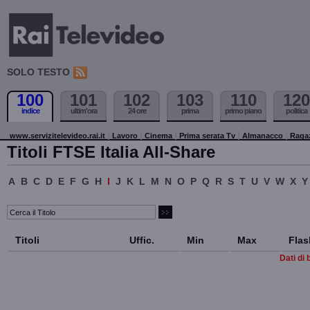
SOLO TESTO
100
101
102
103
110
120
indice
ultim'ora
24 ore
prima
primo piano
politica
www.servizitelevideo.rai.it
Lavoro
Cinema
Prima serata Tv
Almanacco
Raga
Titoli FTSE Italia All-Share
A
B
C
D
E
F
G
H
I
J
K
L
M
N
O
P
Q
R
S
T
U
V
W
X
Y
Titoli
Uffic.
Min
Max
Flas
Dati di 