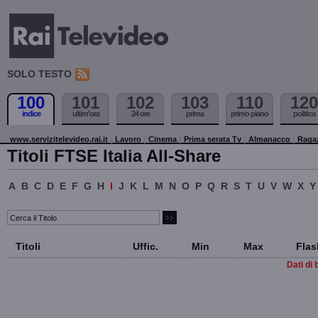
SOLO TESTO
100
101
102
103
110
120
indice
ultim'ora
24 ore
prima
primo piano
politica
www.servizitelevideo.rai.it
Lavoro
Cinema
Prima serata Tv
Almanacco
Raga
Titoli FTSE Italia All-Share
A
B
C
D
E
F
G
H
I
J
K
L
M
N
O
P
Q
R
S
T
U
V
W
X
Y
Titoli
Uffic.
Min
Max
Flas
Dati di 