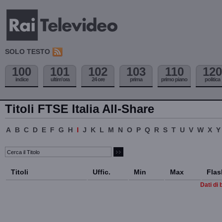
SOLO TESTO
100
101
102
103
110
120
indice
ultim'ora
24 ore
prima
primo piano
politica
Titoli FTSE Italia All-Share
A
B
C
D
E
F
G
H
I
J
K
L
M
N
O
P
Q
R
S
T
U
V
W
X
Y
Titoli
Uffic.
Min
Max
Flas
Dati di 