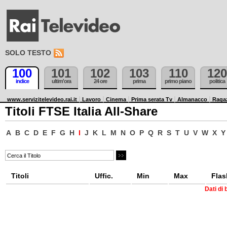
SOLO TESTO
100
101
102
103
110
120
indice
ultim'ora
24 ore
prima
primo piano
politica
www.servizitelevideo.rai.it
Lavoro
Cinema
Prima serata Tv
Almanacco
Raga
Titoli FTSE Italia All-Share
A
B
C
D
E
F
G
H
I
J
K
L
M
N
O
P
Q
R
S
T
U
V
W
X
Y
Titoli
Uffic.
Min
Max
Flas
Dati di 