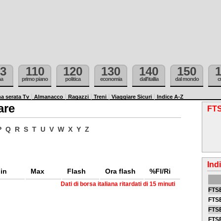
3
110
120
130
140
150
ma
primo piano
politica
economia
dall'itallia
dal mondo
c
a serata Tv
Almanacco
Ragazzi
Treni
Viaggiare Sicuri
Indice A-Z
are
FTS
P
Q
R
S
T
U
V
W
X
Y
Z
Ind
in
Max
Flash
Ora flash
%Fl/Ri
Dati di borsa italiana ritardati di 15 minuti
FTSE
FTSE
FTSE
FTS