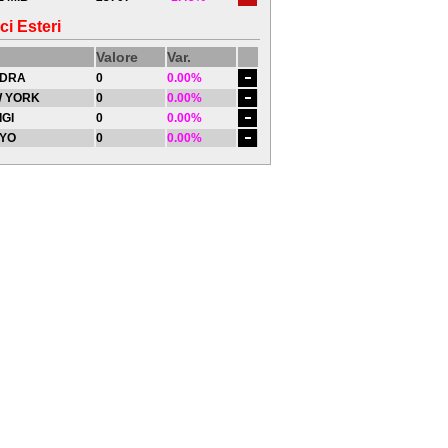
ci Esteri
Valore
Var.
DRA
0
0.00%
 YORK
0
0.00%
IGI
0
0.00%
YO
0
0.00%