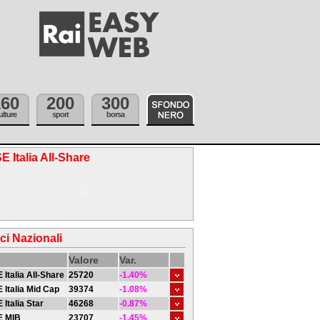
160
200
300
ulture
sport
borsa
E Italia All-Share
ici Nazionali
Valore
Var.
 Italia All-Share
25720
-1.40%
 Italia Mid Cap
39374
-1.08%
 Italia Star
46268
-0.87%
E MIB
23707
-1.45%