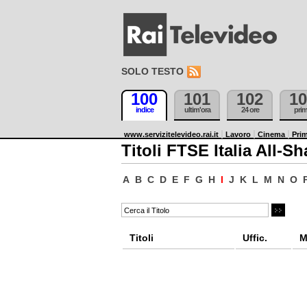
SOLO TESTO
100
101
102
10
indice
ultim'ora
24 ore
pri
www.servizitelevideo.rai.it
Lavoro
Cinema
Prim
Titoli FTSE Italia All-Sh
A
B
C
D
E
F
G
H
I
J
K
L
M
N
O
Titoli
Uffic.
M