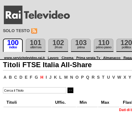
SOLO TESTO
100
101
102
103
110
120
indice
ultim'ora
24 ore
prima
primo piano
politica
www.servizitelevideo.rai.it
Lavoro
Cinema
Prima serata Tv
Almanacco
Raga
Titoli FTSE Italia All-Share
A
B
C
D
E
F
G
H
I
J
K
L
M
N
O
P
Q
R
S
T
U
V
W
X
Y
Titoli
Uffic.
Min
Max
Flas
Dati di 