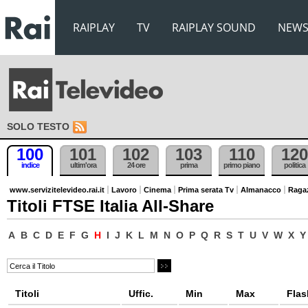
RAIPLAY
TV
RAIPLAY SOUND
NEW
SOLO TESTO
100
101
102
103
110
120
indice
ultim'ora
24 ore
prima
primo piano
politica
www.servizitelevideo.rai.it
Lavoro
Cinema
Prima serata Tv
Almanacco
Raga
Titoli FTSE Italia All-Share
A
B
C
D
E
F
G
H
I
J
K
L
M
N
O
P
Q
R
S
T
U
V
W
X
Y
Titoli
Uffic.
Min
Max
Flas