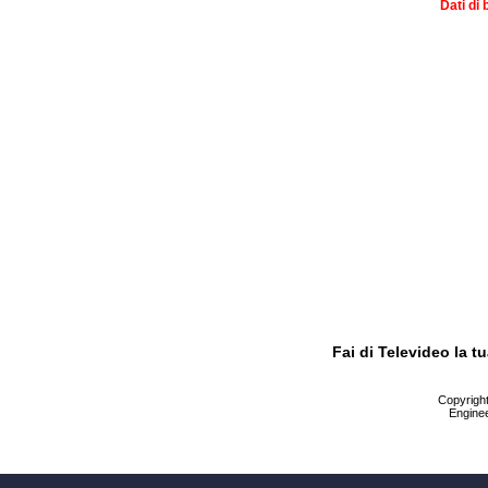
Dati di 
Fai di Televideo la 
Copyright 
Enginee