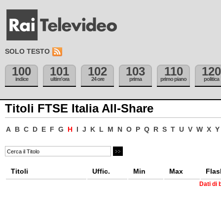
SOLO TESTO
100
101
102
103
110
120
indice
ultim'ora
24 ore
prima
primo piano
politica
Titoli FTSE Italia All-Share
A
B
C
D
E
F
G
H
I
J
K
L
M
N
O
P
Q
R
S
T
U
V
W
X
Y
Titoli
Uffic.
Min
Max
Flas
Dati di 