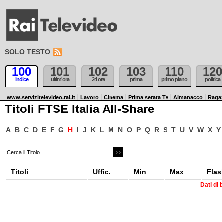
SOLO TESTO
100
101
102
103
110
120
indice
ultim'ora
24 ore
prima
primo piano
politica
www.servizitelevideo.rai.it
Lavoro
Cinema
Prima serata Tv
Almanacco
Raga
Titoli FTSE Italia All-Share
A
B
C
D
E
F
G
H
I
J
K
L
M
N
O
P
Q
R
S
T
U
V
W
X
Y
Titoli
Uffic.
Min
Max
Flas
Dati di 