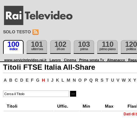
SOLO TESTO
100
101
102
103
110
120
indice
ultim'ora
24 ore
prima
primo piano
politica
www.servizitelevideo.rai.it
Lavoro
Cinema
Prima serata Tv
Almanacco
Raga
Titoli FTSE Italia All-Share
A
B
C
D
E
F
G
H
I
J
K
L
M
N
O
P
Q
R
S
T
U
V
W
X
Y
Titoli
Uffic.
Min
Max
Flas
Dati di 