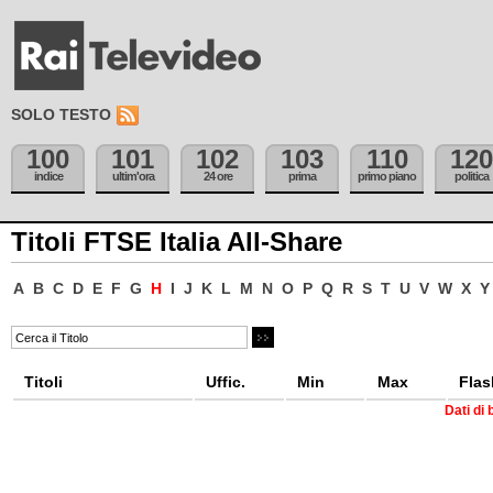
SOLO TESTO
100
101
102
103
110
120
indice
ultim'ora
24 ore
prima
primo piano
politica
Titoli FTSE Italia All-Share
A
B
C
D
E
F
G
H
I
J
K
L
M
N
O
P
Q
R
S
T
U
V
W
X
Y
Titoli
Uffic.
Min
Max
Flas
Dati di 