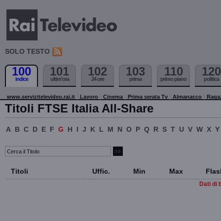
SOLO TESTO
100
101
102
103
110
120
indice
ultim'ora
24 ore
prima
primo piano
politica
www.servizitelevideo.rai.it
Lavoro
Cinema
Prima serata Tv
Almanacco
Raga
Titoli FTSE Italia All-Share
A
B
C
D
E
F
G
H
I
J
K
L
M
N
O
P
Q
R
S
T
U
V
W
X
Y
Titoli
Uffic.
Min
Max
Flas
Dati di 