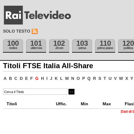
SOLO TESTO
100
101
102
103
110
120
indice
ultim'ora
24 ore
prima
primo piano
politica
Titoli FTSE Italia All-Share
A
B
C
D
E
F
G
H
I
J
K
L
M
N
O
P
Q
R
S
T
U
V
W
X
Y
Titoli
Uffic.
Min
Max
Flas
Dati di 