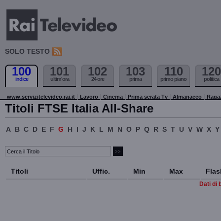
SOLO TESTO
100
101
102
103
110
120
indice
ultim'ora
24 ore
prima
primo piano
politica
www.servizitelevideo.rai.it
Lavoro
Cinema
Prima serata Tv
Almanacco
Raga
Titoli FTSE Italia All-Share
A
B
C
D
E
F
G
H
I
J
K
L
M
N
O
P
Q
R
S
T
U
V
W
X
Y
Titoli
Uffic.
Min
Max
Flas
Dati di 